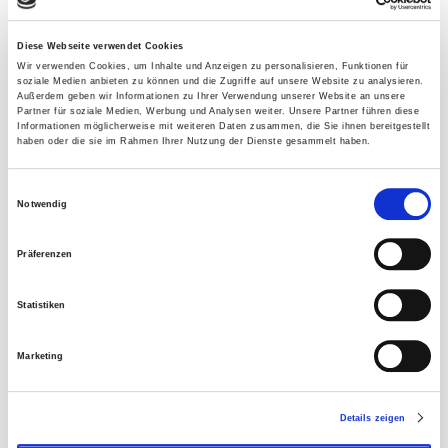
Warum ich Friseur geworden bin
:
Test Test Test Test Test Test Test Test
Diese Webseite verwendet Cookies
Liebings-Frisur
:
Wir verwenden Cookies, um Inhalte und Anzeigen zu personalisieren, Funktionen für
Hochsteckfrisuren jeglicher Art
soziale Medien anbieten zu können und die Zugriffe auf unsere Website zu analysieren.
Außerdem geben wir Informationen zu Ihrer Verwendung unserer Website an unsere
Partner für soziale Medien, Werbung und Analysen weiter. Unsere Partner führen diese
Informationen möglicherweise mit weiteren Daten zusammen, die Sie ihnen bereitgestellt
haben oder die sie im Rahmen Ihrer Nutzung der Dienste gesammelt haben.
E
Notwendig
i
n
Präferenzen
w
i
Statistiken
l
l
Marketing
i
g
u
Details zeigen
n